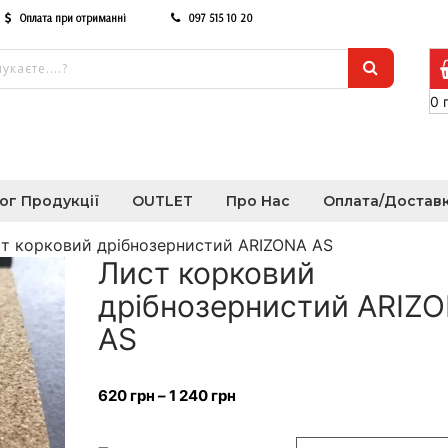
Оплата при отриманні
097 515 10 20
0
ог Продукції
OUTLET
Про Нас
Оплата/Достав
т корковий дрібнозернистий ARIZONA AS
Лист корковий
дрібнозернистий ARIZ
AS
620
грн
–
1 240
грн