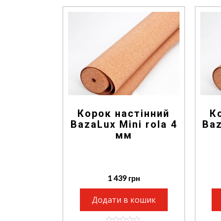
Корок настінний
К
BazaLux Mini rola 4
Baz
мм
1 439
грн
Додати в кошик