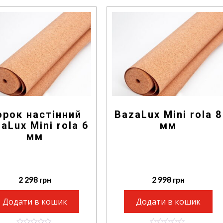
орок настінний
BazaLux Mini rola 8
aLux Mini rola 6
мм
мм
2 298
грн
2 998
грн
Додати в кошик
Додати в кошик