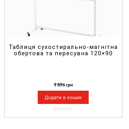
Таблиця сухостирально-магнітна
обертова та пересувна 120×90
9 896
грн
Додати в кошик
0
o
u
t