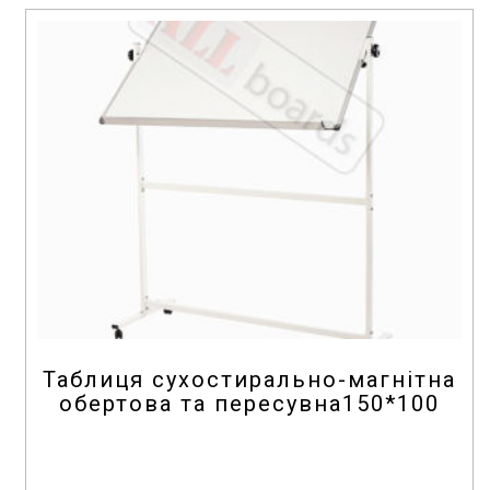
o
f
5
Таблиця сухостирально-магнітна
обертова та пересувна150*100