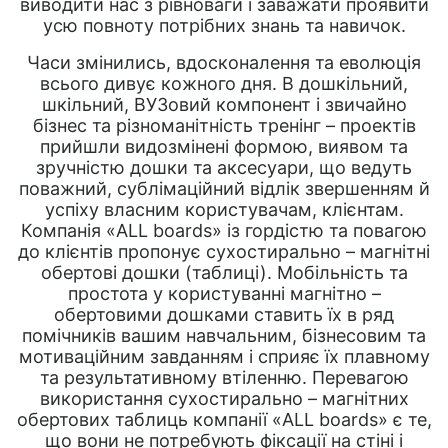
виводити нас з рівноваги і заважати проявити
усю повноту потрібних знань та навичок.
Часи змінились, вдосконалення та еволюція
всього дивує кожного дня. В дошкільний,
шкільний, ВУЗовий компонент і звичайно
бізнес та різноманітність тренінг – проектів
прийшли видозмінені формою, виявом та
зручністю дошки та аксесуари, що ведуть
поважний, сублімаційний відлік звершенням й
успіху власним користувачам, клієнтам.
Компанія «ALL boards» із гордістю та повагою
до клієнтів пропонує сухостирально – магнітні
обертові дошки (таблиці). Мобільність та
простота у користуванні магнітно –
обертовими дошками ставить їх в ряд
помічників вашим навчальним, бізнесовим та
мотиваційним завданням і сприяє їх плавному
та результативному втіленню. Перевагою
використання сухостирально – магнітних
обертових таблиць компанії «ALL boards» є те,
що вони не потребують фіксації на стіні і