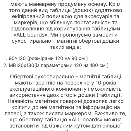
мають маневрену продуману основу. Крім
того даний вид таблиць (дошок) додатково
екіпірований поличкою для аксесуарів та
маркерів, що збільшує портативність та
задоволення від користування таблицями
«ALL boards». Ми пропонуємо замовити
сухостирально – магнітні обертові дошки
таких видів:
90×120 (розмірами 120 на 90 см )
МВ120х180(із параметрами 120 на 180 см )
Обертові сухостирально – магнітні таблиці
мають гарантію на поверхню у 10 років
експлуатаційного компоненту і можливість
використання двох сторін дошки (таблиці).
Наявність магнітної поверхні дозволяє легко
кріпити до неї магнітики та інформацію на
папері, а також писати маркером. Важливо те,
що обертову таблицю «ALL boards» можна
встановити під бажаним кутом для більшої