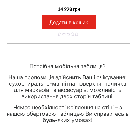
14 998
грн
Додати в кошик
0
o
u
t
o
f
5
Потрібна мобільна таблиця?
Наша пропозиція здійснить Ваші очікування:
сухостирально-магнітна поверхня, поличка
для маркерів та аксесуарів, можливість
використання двох сторін таблиці.
Немає необхідності кріплення на стіні – з
нашою обертовою таблицею Ви справитесь в
будь-яких умовах!