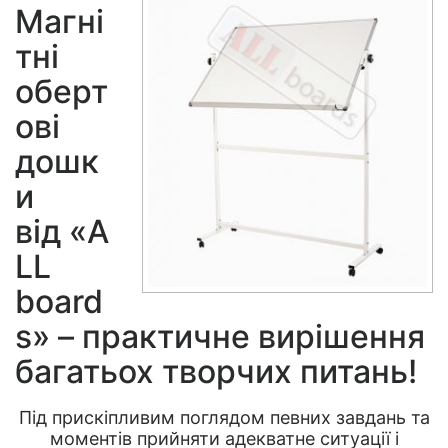
Магні
тні
оберт
ові
дошк
и
від «A
LL
board
s» – практичне вирішення
багатьох творчих питань!
Під прискіпливим поглядом певних завдань та
моментів прийняти адекватне ситуації і