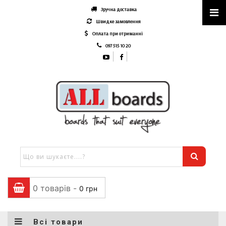
Зручна доставка
Швидке замовлення
Оплата при отриманні
097 515 10 20
0 товарів -
0
грн
Всі товари