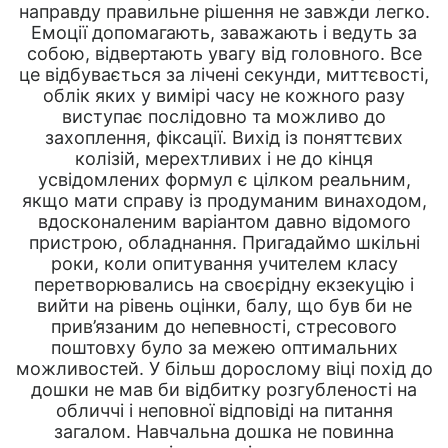
направду правильне рішення не завжди легко.
Емоції допомагають, заважають і ведуть за
собою, відвертають увагу від головного. Все
це відбувається за лічені секунди, миттєвості,
облік яких у вимірі часу не кожного разу
виступає послідовно та можливо до
захоплення, фіксації. Вихід із поняттєвих
колізій, мерехтливих і не до кінця
усвідомлених формул є цілком реальним,
якщо мати справу із продуманим винаходом,
вдосконаленим варіантом давно відомого
пристрою, обладнання. Пригадаймо шкільні
роки, коли опитування учителем класу
перетворювались на своєрідну екзекуцію і
вийти на рівень оцінки, балу, що був би не
прив’язаним до непевності, стресового
поштовху було за межею оптимальних
можливостей. У більш дорослому віці похід до
дошки не мав би відбитку розгубленості на
обличчі і неповної відповіді на питання
загалом. Навчальна дошка не повинна