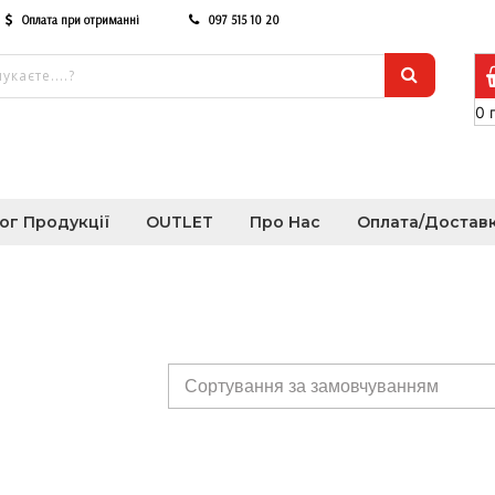
Оплата при отриманні
097 515 10 20
0
ог Продукції
OUTLET
Про Нас
Оплата/Достав