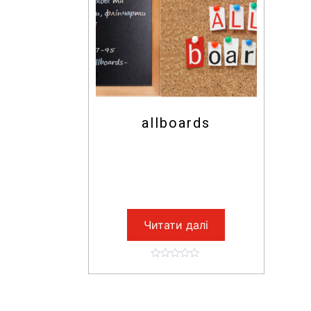
allboards
Читати далі
0
o
u
t
o