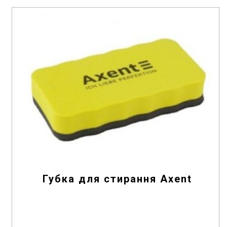
o
f
5
Губка для стирання Axent