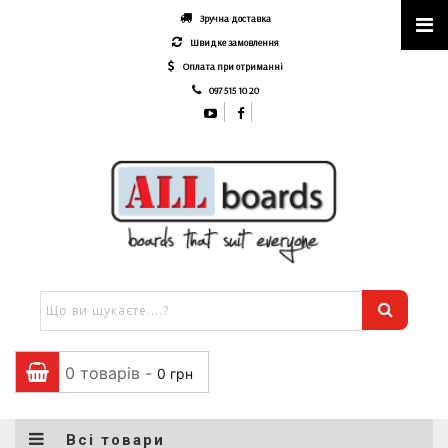
Зручна доставка
Швидке замовлення
Оплата при отриманні
097 515 10 20
0 товарів -
0
грн
Всі товари