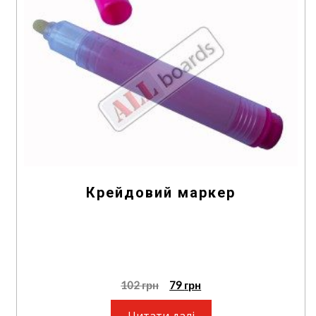
Крейдовий маркер
102
грн
79
грн
Читати далі