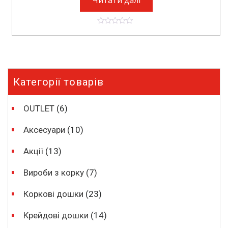
0
o
u
t
o
f
5
Категорії товарів
OUTLET
(6)
Аксесуари
(10)
Акції
(13)
Вироби з корку
(7)
Коркові дошки
(23)
Крейдові дошки
(14)