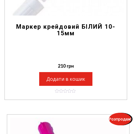
Маркер крейдовий БІЛИЙ 10-
15мм
210
грн
Додати в кошик
0
o
u
t
o
f
Розпродаж!
5