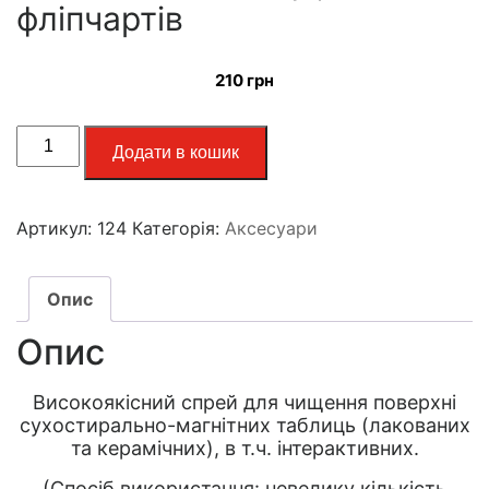
фліпчартів
210
грн
Додати в кошик
Артикул:
124
Категорія:
Аксесуари
Опис
Опис
Високоякісний спрей для чищення поверхні
сухостирально-магнітних таблиць (лакованих
та керамічних), в т.ч. інтерактивних.
(Спосіб використання: невелику кількість