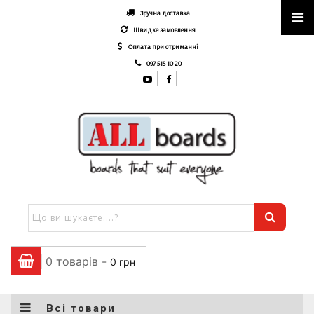
Зручна доставка
Швидке замовлення
Оплата при отриманні
097 515 10 20
0 товарів -
0
грн
Всі товари