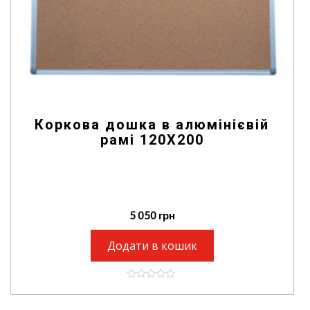
Коркова дошка в алюмінієвій
рамі 120X200
5 050
грн
Додати в кошик
0
o
u