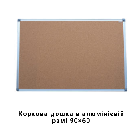
t
o
f
5
Коркова дошка в алюмінієвій
рамі 90×60