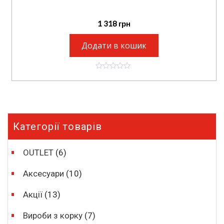
1 318
грн
Додати в кошик
0
o
u
t
o
f
5
Категорії товарів
OUTLET
(6)
Аксесуари
(10)
Акції
(13)
Вироби з корку
(7)