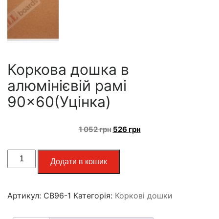
Коркова дошка в
алюмінієвій рамі
90×60(Уцінка)
1 052
грн
526
грн
Додати в кошик
Артикул:
CB96-1
Категорія:
Коркові дошки