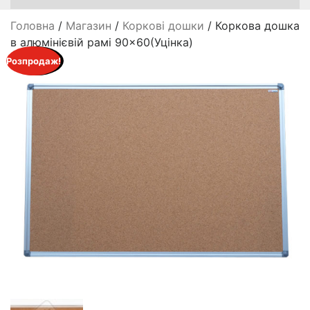
Головна
/
Магазин
/
Коркові дошки
/ Коркова дошка
в алюмінієвій рамі 90×60(Уцінка)
Розпродаж!