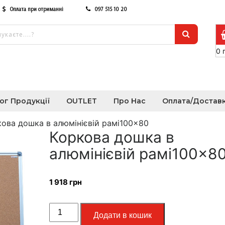
Оплата при отриманні
097 515 10 20
0
ог Продукції
OUTLET
Про Нас
Оплата/Достав
кова дошка в алюмінієвій рамі100×80
Коркова дошка в
алюмінієвій рамі100×8
1 918
грн
Додати в кошик