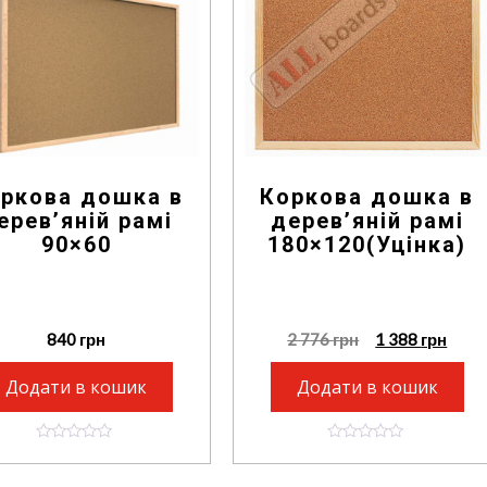
ркова дошка в
Коркова дошка в
ерев’яній рамі
дерев’яній рамі
90×60
180×120(Уцінка)
840
грн
2 776
грн
1 388
грн
Додати в кошик
Додати в кошик
0
0
o
o
u
u