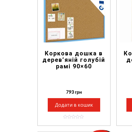
Коркова дошка в
Ко
дерев’яній голубій
д
рамі 90×60
793
грн
Додати в кошик
0
o
u