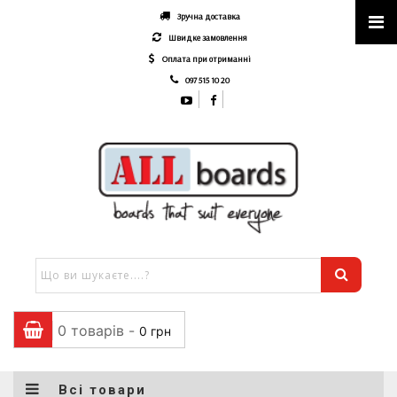
Зручна доставка
Швидке замовлення
Оплата при отриманні
097 515 10 20
0 товарів -
0
грн
Всі товари