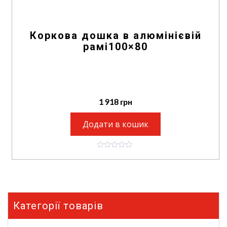
Коркова дошка в алюмінієвій
рамі100×80
1 918
грн
Додати в кошик
0
o
u
t
o
f
5
Категорії товарів