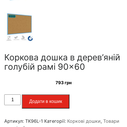
Коркова дошка в дерев’яній
голубій рамі 90×60
793
грн
Додати в кошик
Артикул:
TK96L-1
Категорії:
Коркові дошки
,
Товари