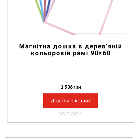
Магнітна дошка в дерев’яній
кольоровій рамі 90×60
1 536
грн
Додати в кошик
0
o
u
t
o