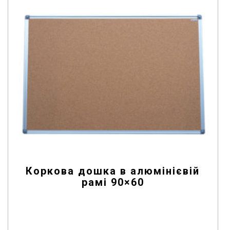
f
5
Коркова дошка в алюмінієвій
рамі 90×60