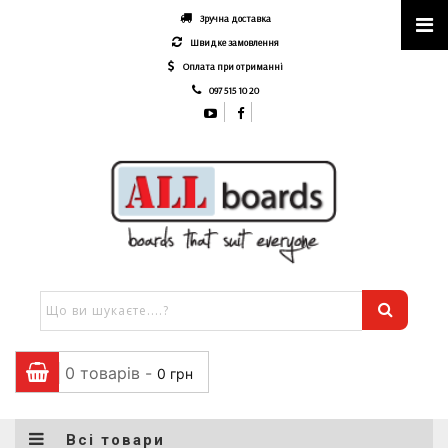
Зручна доставка
Швидке замовлення
Оплата при отриманні
097 515 10 20
0 товарів -
0
грн
Всі товари