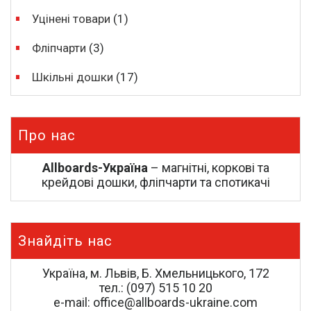
Уцінені товари
(1)
Фліпчарти
(3)
Шкільні дошки
(17)
Про нас
Allboards-Україна
– магнітні, коркові та
крейдові дошки, фліпчарти та спотикачі
Знайдіть нас
Україна, м. Львів, Б. Хмельницького, 172
тел.: (097) 515 10 20
e-mail: office@allboards-ukraine.com