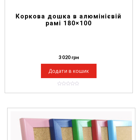
Коркова дошка в алюмінієвій
рамі 180×100
3 020
грн
Додати в кошик
0
o
u
t
o
f
5