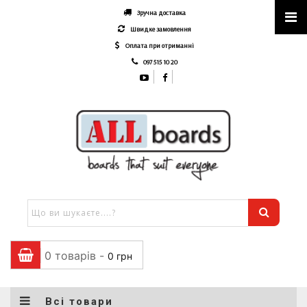
Зручна доставка
Швидке замовлення
Оплата при отриманні
097 515 10 20
0 товарів -
0
грн
Всі товари