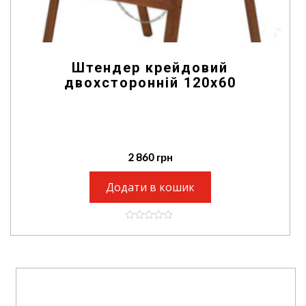
Штендер крейдовий
двохсторонній 120х60
2 860
грн
Додати в кошик
0
o
u
t
o
f
5