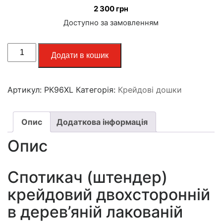
2 300
грн
Доступно за замовленням
Додати в кошик
Артикул:
РК96XL
Категорія:
Крейдові дошки
Опис
Додаткова інформація
Опис
Спотикач (штендер)
крейдовий двохсторонній
в дерев’яній лакованій