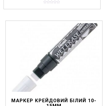
0
o
u
t
o
f
5
МАРКЕР КРЕЙДОВИЙ БІЛИЙ 10-
15ММ