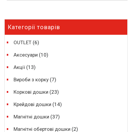
o
u
t
o
f
5
Категорії товарів
OUTLET
(6)
Аксесуари
(10)
Акції
(13)
Вироби з корку
(7)
Коркові дошки
(23)
Крейдові дошки
(14)
Магнітні дошки
(37)
Магнітні обертові дошки
(2)