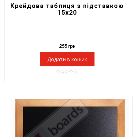
Крейдова таблиця з підставкою
15х20
255
грн
Додати в кошик
0
o
u
t
o
f
5