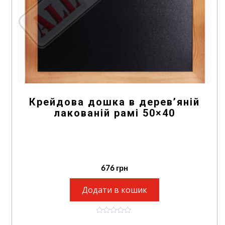
Крейдова дошка в дерев’яній
лакованій рамі 50×40
676
грн
Додати в кошик
0