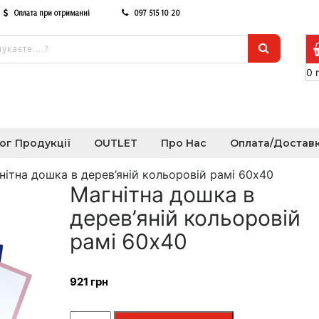
Оплата при отриманні
097 515 10 20
0
ог Продукції
OUTLET
Про Нас
Оплата/Достав
нітна дошка в дерев’яній кольоровій рамі 60х40
Магнітна дошка в
дерев’яній кольоровій
рамі 60х40
921
грн