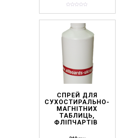
0
o
u
t
o
f
5
СПРЕЙ ДЛЯ
СУХОСТИРАЛЬНО-
МАГНІТНИХ
ТАБЛИЦЬ,
ФЛІПЧАРТІВ