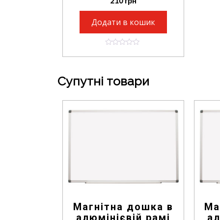
210
грн
Додати в кошик
0
o
u
t
Супутні товари
o
f
5
Магнітна дошка в
Ма
алюмінієвій рамі
ал