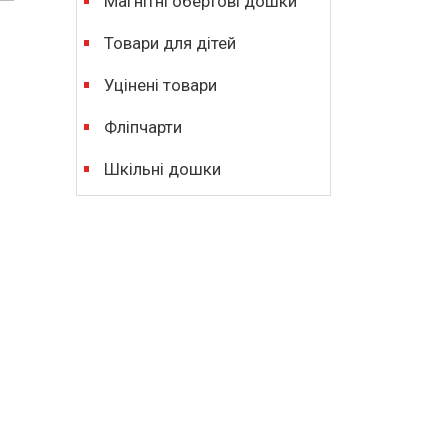
Магнітні обертові дошки
Товари для дітей
Уцінені товари
Фліпчарти
Шкільні дошки