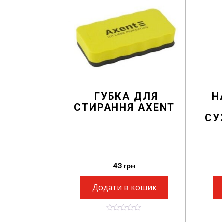
ГУБКА ДЛЯ
Н
СТИРАННЯ AXENT
СУ
43
грн
Додати в кошик
0