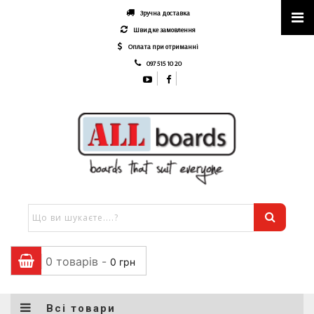
Зручна доставка
Швидке замовлення
Оплата при отриманні
097 515 10 20
0 товарів -
0
грн
Всі товари