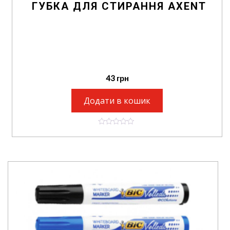
ГУБКА ДЛЯ СТИРАННЯ AXENT
43
грн
Додати в кошик
0
o
u
t
o
f
5