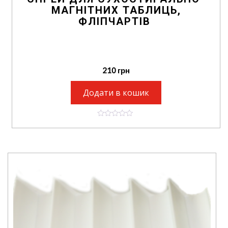
МАГНІТНИХ ТАБЛИЦЬ,
ФЛІПЧАРТІВ
210
грн
Додати в кошик
0
o
u
t
o
f
5