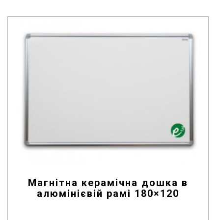
u
t
o
f
5
Магнітна керамічна дошка в
алюмінієвій рамі 180×120