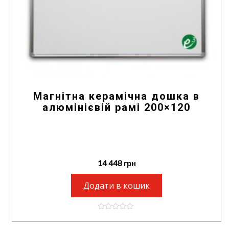
Магнітна керамічна дошка в
алюмінієвій рамі 200×120
14 448
грн
Додати в кошик
0
o