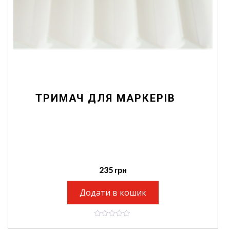
ТРИМАЧ ДЛЯ МАРКЕРІВ
235
грн
Додати в кошик
0
o