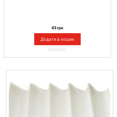
43
грн
Додати в кошик
0
o
u
t
o
f
5