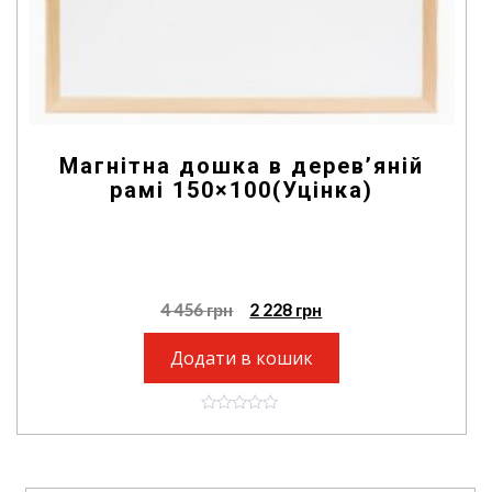
Магнітна дошка в дерев’яній
рамі 150×100(Уцінка)
4 456
грн
2 228
грн
Додати в кошик
0
o
u
t
o