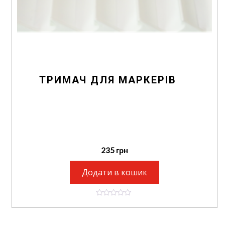
ТРИМАЧ ДЛЯ МАРКЕРІВ
235
грн
Додати в кошик
0
o
u
t