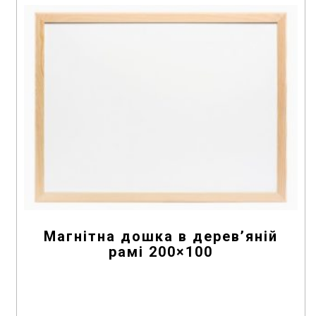
f
5
Магнітна дошка в дерев’яній
рамі 200×100