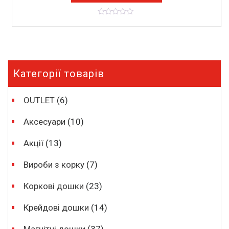
0
o
u
t
o
f
5
Категорії товарів
OUTLET
(6)
Аксесуари
(10)
Акції
(13)
Вироби з корку
(7)
Коркові дошки
(23)
Крейдові дошки
(14)
Магнітні дошки
(37)