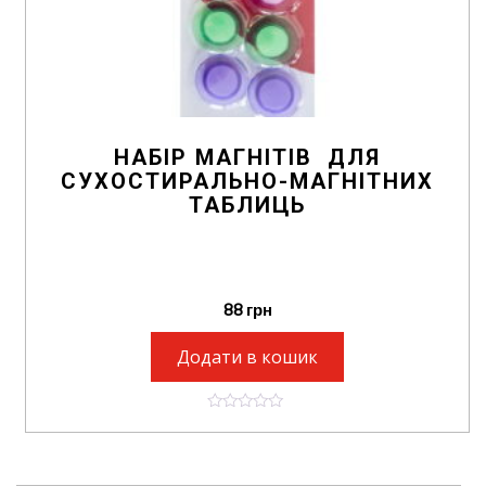
НАБІР МАГНІТІВ ДЛЯ
СУХОСТИРАЛЬНО-МАГНІТНИХ
ТАБЛИЦЬ
88
грн
Додати в кошик
0
o
u
t
o