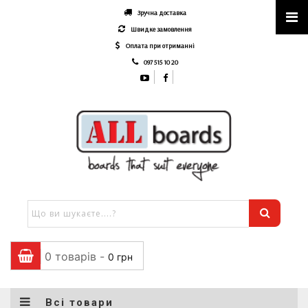
Зручна доставка
Швидке замовлення
Оплата при отриманні
097 515 10 20
0 товарів -
0
грн
Всі товари