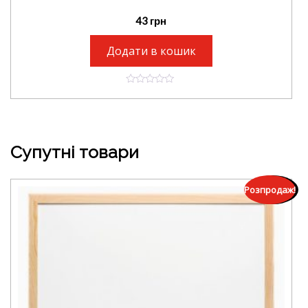
43
грн
Додати в кошик
0
o
u
t
o
f
5
Супутні товари
Розпродаж!