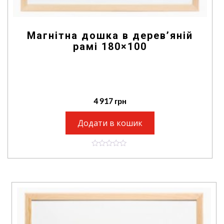
Магнітна дошка в дерев’яній
рамі 180×100
4 917
грн
Додати в кошик
0
o
u
t
o
f
5