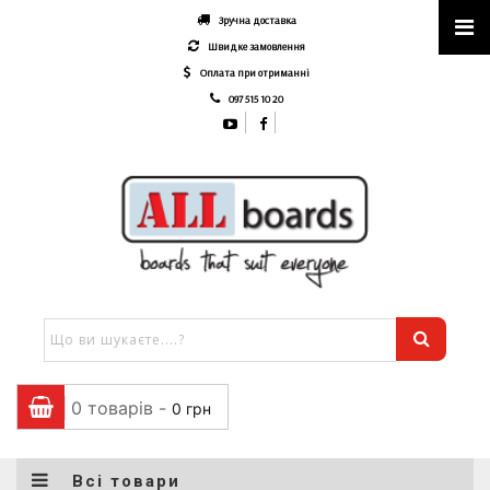
Зручна доставка
Швидке замовлення
Оплата при отриманні
097 515 10 20
0 товарів -
0
грн
Всі товари