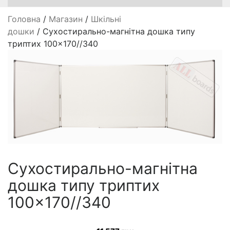
Головна
/
Магазин
/
Шкільні
дошки
/ Сухостирально-магнітна дошка типу
триптих 100×170//340
Сухостирально-магнітна
дошка типу триптих
100×170//340