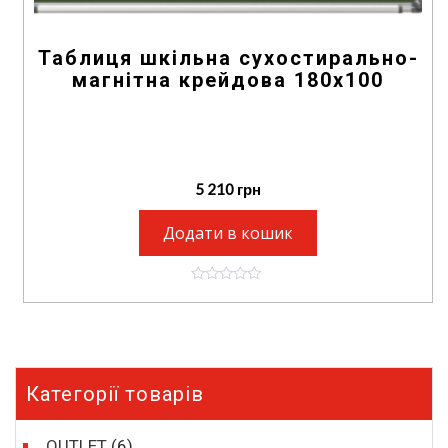
Таблиця шкільна сухостирально-
магнітна крейдова 180х100
5 210
грн
Додати в кошик
0
o
u
t
o
f
5
Категорії товарів
OUTLET
(6)