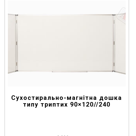
5
Сухостирально-магнітна дошка
типу триптих 90×120//240