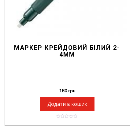
МАРКЕР КРЕЙДОВИЙ БІЛИЙ 2-
4ММ
180
грн
Додати в кошик
0
o
u
t