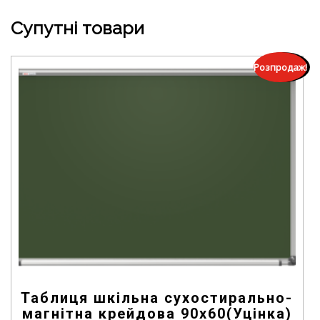
o
f
5
Супутні товари
Розпродаж!
Таблиця шкільна сухостирально-
магнітна крейдова 90х60(Уцінка)