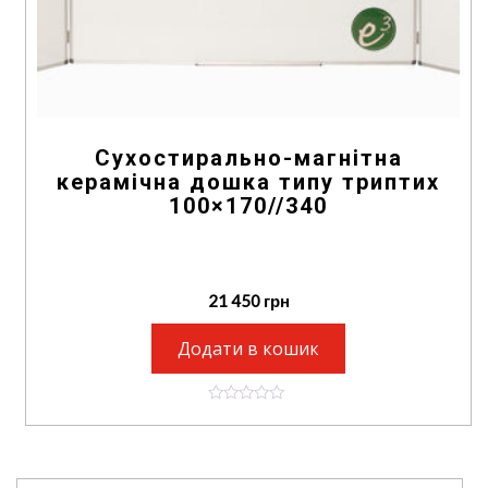
Сухостирально-магнітна
керамічна дошка типу триптих
100×170//340
21 450
грн
Додати в кошик
0
o
u
t
o
f