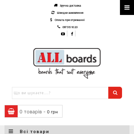
Зручна доставка
Швидке замовлення
Оплата при отриманні
097 515 10 20
0 товарів -
0
грн
Всі товари