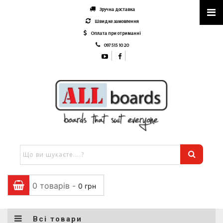
Зручна доставка
Швидке замовлення
Оплата при отриманні
097 515 10 20
0 товарів -
0
грн
Всі товари