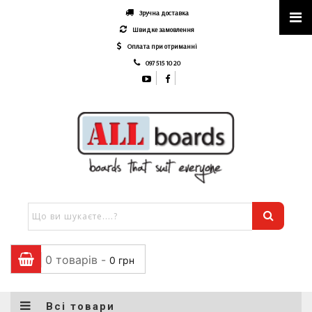
Зручна доставка
Швидке замовлення
Оплата при отриманні
097 515 10 20
0 товарів -
0
грн
Всі товари