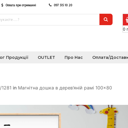
Оплата при отриманні
097 515 10 20
0
ог Продукції
OUTLET
Про Нас
Оплата/Достав
//1281
in
Магнітна дошка в дерев’яній рамі 100×80