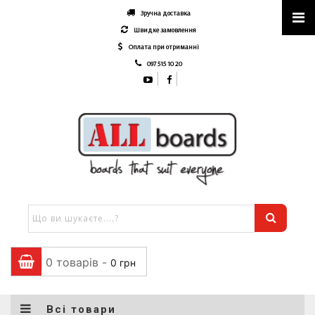
Зручна доставка
Швидке замовлення
Оплата при отриманні
097 515 10 20
0 товарів -
0
грн
Всі товари