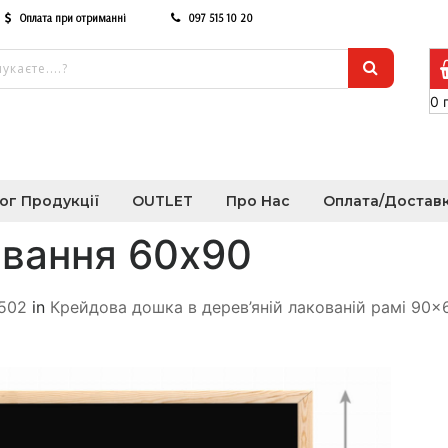
Оплата при отриманні
097 515 10 20
0
ог Продукції
OUTLET
Про Нас
Оплата/Достав
вання 60х90
/502
in
Крейдова дошка в дерев’яній лакованій рамі 90×