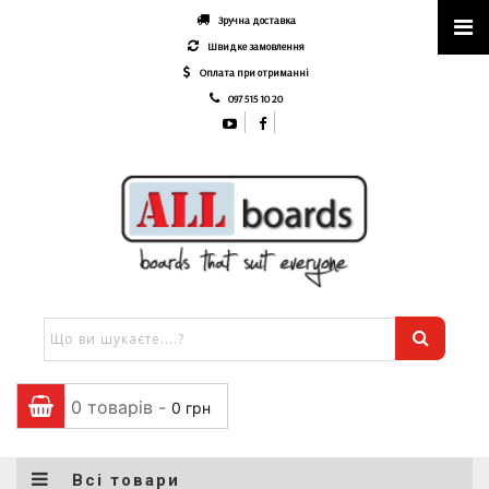
Зручна доставка
Швидке замовлення
Оплата при отриманні
097 515 10 20
0 товарів -
0
грн
Всі товари