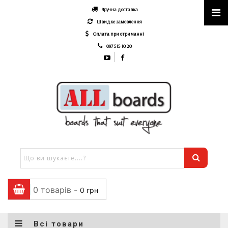
Зручна доставка
Швидке замовлення
Оплата при отриманні
097 515 10 20
0 товарів -
0
грн
Всі товари