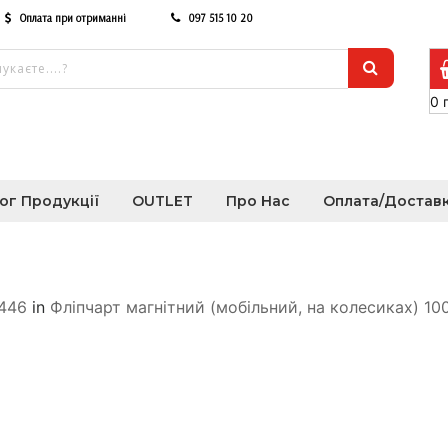
Оплата при отриманні
097 515 10 20
0
ог Продукції
OUTLET
Про Нас
Оплата/Достав
/446
in
Фліпчарт магнітний (мобільний, на колесиках) 10