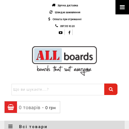
Зручна доставка
Швидке замовлення
Оплата при отриманні
097 515 10 20
0 товарів -
0
грн
Всі товари