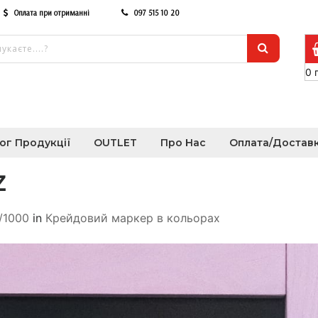
Оплата при отриманні
097 515 10 20
0
ог Продукції
OUTLET
Про Нас
Оплата/Достав
z
//1000
in
Крейдовий маркер в кольорах