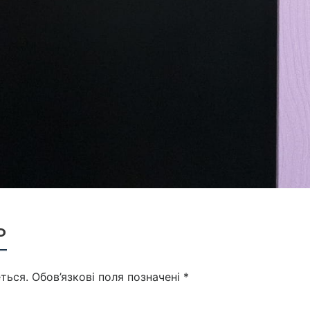
ь
ться.
Обов’язкові поля позначені
*