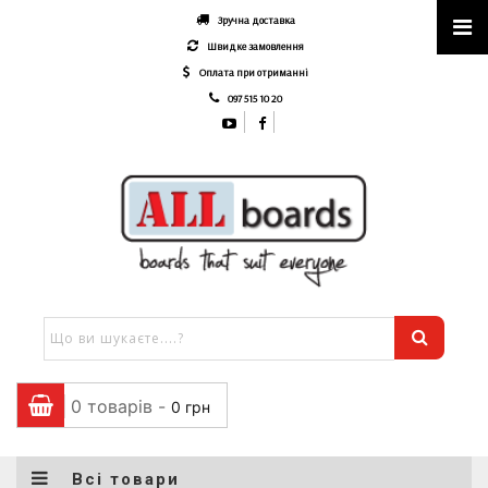
Зручна доставка
Швидке замовлення
Оплата при отриманні
097 515 10 20
0 товарів -
0
грн
Всі товари