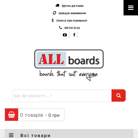
Зручна доставка
Швидке замовлення
Оплата при отриманні
097 515 10 20
0 товарів -
0
грн
Всі товари