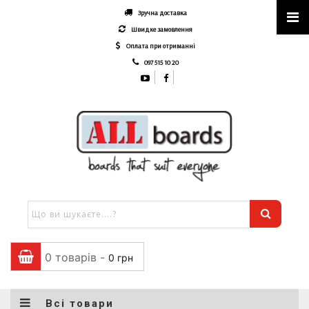
Зручна доставка
Швидке замовлення
Оплата при отриманні
097 515 10 20
0 товарів -
0
грн
Всі товари