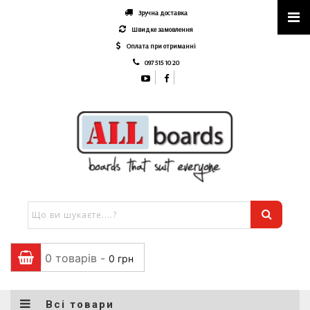
Зручна доставка
Швидке замовлення
Оплата при отриманні
097 515 10 20
0 товарів -
0
грн
Всі товари