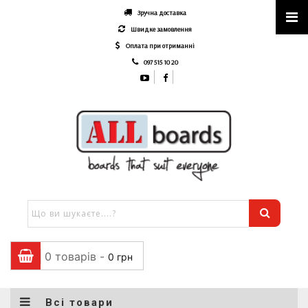
Зручна доставка
Швидке замовлення
Оплата при отриманні
097 515 10 20
0 товарів -
0
грн
Всі товари