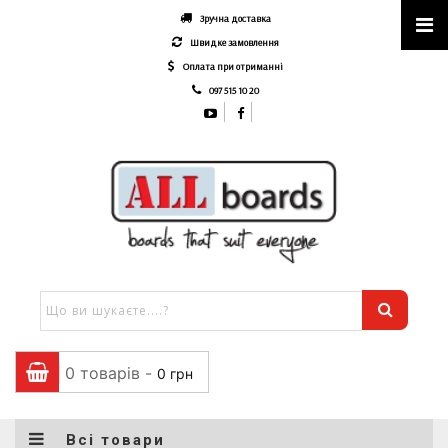
Зручна доставка
Швидке замовлення
Оплата при отриманні
097 515 10 20
0 товарів -
0
грн
Всі товари