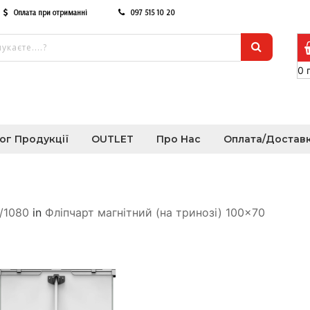
Оплата при отриманні
097 515 10 20
0
ог Продукції
OUTLET
Про Нас
Оплата/Достав
//1080
in
Фліпчарт магнітний (на тринозі) 100×70