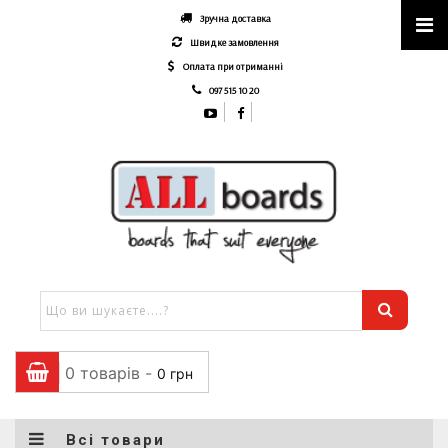
Зручна доставка
Швидке замовлення
Оплата при отриманні
097 515 10 20
0 товарів -
0
грн
Всі товари