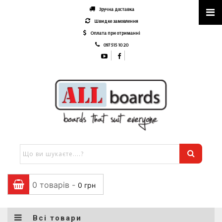
Зручна доставка
Швидке замовлення
Оплата при отриманні
097 515 10 20
0 товарів -
0
грн
Всі товари